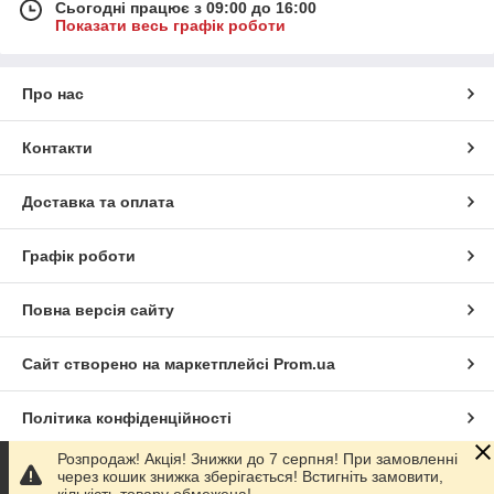
Сьогодні працює з 09:00 до 16:00
Показати весь графік роботи
Про нас
Контакти
Доставка та оплата
Графік роботи
Повна версія сайту
Сайт створено на маркетплейсі
Prom.ua
Політика конфіденційності
.js'; document.body.appendChild(getCallScript); }
Розпродаж! Акція! Знижки до 7 серпня! При замовленні
window.addEventListener('load', function() { if ('requestIdleCallback' in
через кошик знижка зберігається! Встигніть замовити,
window) { window.requestIdleCallback(initGetCallScript, { timeout: