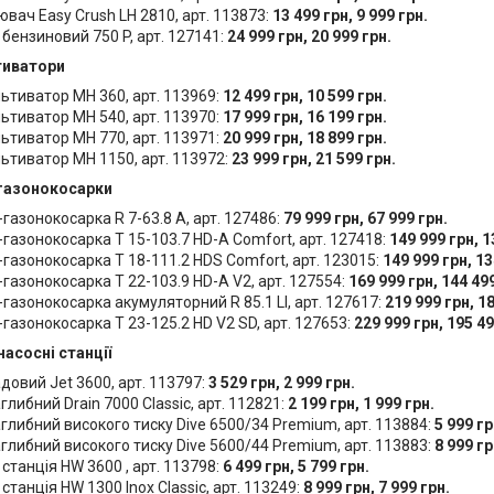
вач Easy Crush LH 2810, арт. 113873:
13 499 грн, 9 999 грн.
бензиновий 750 P, арт. 127141:
24 999 грн, 20 999 грн.
иватори
ьтиватор MH 360, арт. 113969:
12 499 грн, 10 599 грн.
ьтиватор MH 540, арт. 113970:
17 999 грн, 16 199 грн.
ьтиватор MH 770, арт. 113971:
20 999 грн, 18 899 грн.
ьтиватор MH 1150, арт. 113972:
23 999 грн, 21 599 грн.
газонокосарки
газонокосарка R 7-63.8 A, арт. 127486:
79 999 грн, 67 999 грн.
газонокосарка T 15-103.7 HD-A Comfort, арт. 127418:
149 999 грн, 1
газонокосарка T 18-111.2 HDS Comfort, арт. 123015:
149 999 грн, 13
газонокосарка T 22-103.9 HD-A V2, арт. 127554:
169 999 грн, 144 499
газонокосарка акумуляторний R 85.1 LI, арт. 127617:
219 999 грн, 18
газонокосарка T 23-125.2 HD V2 SD, арт. 127653:
229 999 грн, 195 49
насосні станції
довий Jet 3600, арт. 113797:
3 529 грн, 2 999 грн.
глибний Drain 7000 Classic, арт. 112821:
2 199 грн, 1 999 грн.
глибний високого тиску Dive 6500/34 Premium, арт. 113884:
5 999 гр
глибний високого тиску Dive 5600/44 Premium, арт. 113883:
8 999 гр
станція HW 3600 , арт. 113798:
6 499 грн, 5 799 грн.
станція HW 1300 Inox Classic, арт. 113249:
8 999 грн, 7 999 грн.