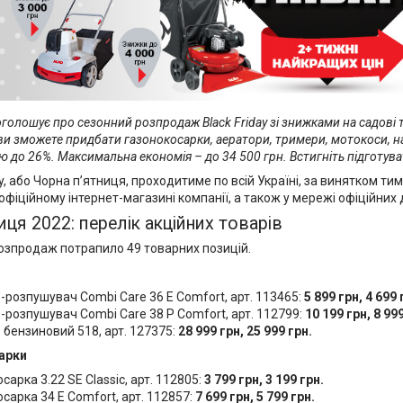
оголошує про сезонний розпродаж Black Friday
зі знижками на садові 
ви зможете придбати газонокосарки, аератори, тримери, мотокоси, на
ою до 26%. Максимальна економія – до 34 500 грн. Встигніть підготуват
ay, або Чорна п’ятниця, проходитиме по всій Україні, за винятком т
офіційному інтернет-магазині компанії, а також у мережі офіційних 
иця 2022: перелік акційних товарів
розпродаж потрапило 49 товарних позицій.
-розпушувач Combi Care 36 E Comfort, арт. 113465:
5 899 грн, 4 699 
-розпушувач Combi Care 38 P Comfort, арт. 112799:
10 199 грн, 8 999
 бензиновий 518, арт. 127375:
28 999 грн, 25 999 грн.
арки
сарка 3.22 SE Classic, арт. 112805:
3 799 грн, 3 199 грн.
сарка 34 E Comfort, арт. 112857:
7 699 грн, 5 799 грн.