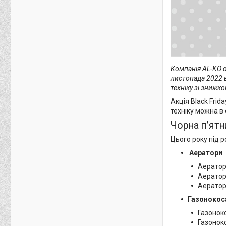
Компанія AL-KO 
листопада
2022 
техніку зі знижк
Акція Black Frid
техніку можна в 
Чорна п’ятн
Цього року під 
Аератори
Аератор
Аератор
Аератор
Газонокос
Газоноко
Газоноко