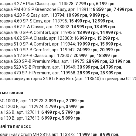
сарка 4.27 E Plus Classic, арт. 113528:
7 799 грн, 6 199 грн.
сарка PM 4018 P Greenzone Easy, арт. 113911:
8 859 грн, 7 499 грн.
сарка 4.20 P-S Easy, арт. 113794:
10 999 грн, 9 899 грн.
сарка 4.60 SP-S Easy, арт. 113795:
15 499 грн, 12 999 грн.
сарка 4.62 P-A Classic, арт. 123002:
14 999 грн, 13 499 грн.
сарка 46.0 SP-A Comfort, арт. 119936:
18 999 грн, 14 999 грн.
сарка 4.62 SP-A Classic, арт. 123003:
16 999 грн, 15 299 грн.
сарка 51.0 SP-A Comfort, арт. 119944:
19 999 грн, 15 999 грн.
сарка 51.0 SP-В Comfort, арт. 119942:
24 999 грн, 20 999 грн.
сарка 5.12 SP-В Classic, арт. 123007:
20 999 грн, 18 899 грн.
сарка 520 SP-B Premium Plus, арт. 119975:
28 999 грн, 23 199 грн.
осарка 520 VS-B Premium, арт. 119949:
30 999 грн, 24 799 грн.
осарка 470 SP-Н Premium, арт. 119968:
28 999 грн, 25 999 грн.
сарка акумуляторна 34.8 Li Easy Flex (арт. 113540) з тримером GT 20
а мотокоси
C 1000 E, арт. 112923:
3 099 грн, 2 789 грн.
C 1200 E, арт. 112924:
4 799 грн, 3 999 грн.
 126 B, арт. 127611:
6 499 грн, 5 799 грн.
 130 B, арт. 127613:
6 999 грн, 5 899 грн.
ачі та пилосос
вач Easy Crush MH 2810, арт. 113872:
11 999 грн, 8 999 грн.