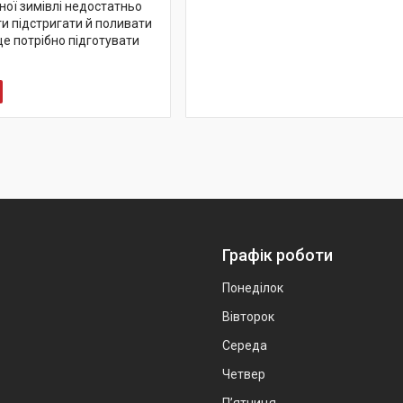
ної зимівлі недостатньо
и підстригати й поливати
ще потрібно підготувати
Графік роботи
Понеділок
Вівторок
Середа
Четвер
Пʼятниця