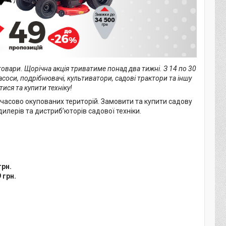
товари. Щорічна акція триватиме понад два тижні. З 14 по 30
соси, подрібнювачі, культиватори, садові трактори та іншу
ися та купити техніку!
имчасово окупованих територій. Замовити та купити садову
дилерів та дистриб’юторів садової техніки.
грн.
 грн.