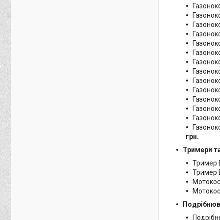
Газоноко
Газоноко
Газоноко
Газоноко
Газоноко
Газоноко
Газоноко
Газоноко
Газоноко
Газоноко
Газоноко
Газонок
Газонок
Газоноко
грн.
Тримери т
Тример B
Тример B
Мотокоса
Мотокоса
Подрібнюв
Подрібню