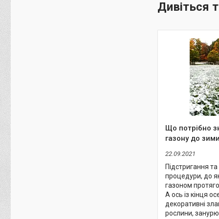
Що потрібно з
газону до зим
22.09.2021
Підстригання та
процедури, до я
газоном протяго
А ось із кінця ос
декоративні злаки
рослини, занурю