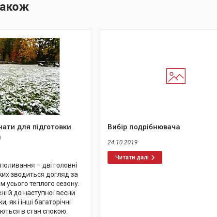
нати для підготовки
Вибір подрібнювача
и
24.10.2019
 поливання – дві головні
ких зводиться догляд за
м усього теплого сезону.
ені й до наступної весни
, як і інші багаторічні
ються в стан спокою.