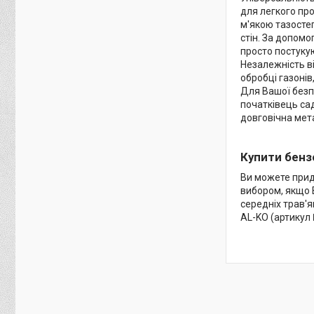
для легкого про
м'якою тазостег
стін. За допом
просто постуку
Незалежність в
обробці газонів
Для Вашої безп
початківець сад
довговічна мета
Купити бенз
Ви можете прид
вибором, якщо В
середніх трав'
AL-KO (артикул