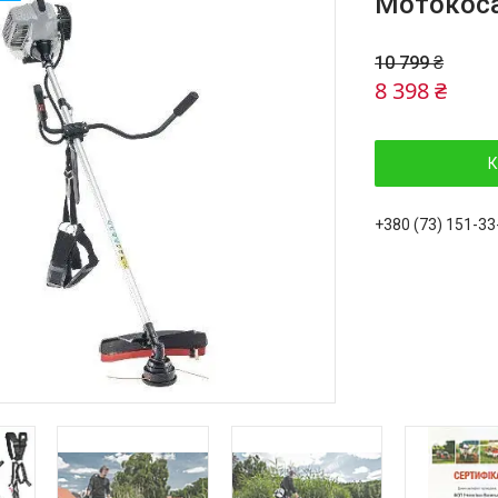
Мотокоса
10 799 ₴
8 398 ₴
К
+380 (73) 151-33