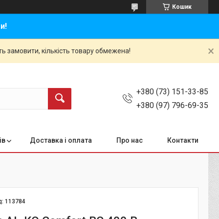
Кошик
и!
ть замовити, кількість товару обмежена!
+380 (73) 151-33-85
+380 (97) 796-69-35
ів
Доставка і оплата
Про нас
Контакти
д:
113784