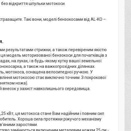
и без відкриття шпульки мотокоси.
стразащите. Такі вони, моделі бензокосами від AL-KO –
я.
ми результатами стрижки, а також перевіреним якістю
а ця модель моторизованої бензокоси для початківців з
адах, на луках, і в будь-якому кутку вашої земельної
онокосарка, а також на важкопрохідних ділянках.
ль, мотокоса, оснащена велосипедної ручкою. У
авління мотокосою стає виключно точним. З покрокової
нятком ножа).
ий внесок у захист навколишнього середовища.
25 кВт, ця мотокоса стане Вам надійним і повним сил
-любитель. Хороша сила протяжки ріжучого механізму
ав'яними заростями.
 миттєво замінюється включеним металевим ножем 25 см -