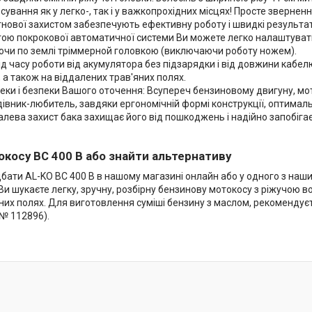
сування як у легко-, так і у важкопрохідних місцях! Просте звернен
нової захистом забезпечують ефективну роботу і швидкі результати 
огою покрокової автоматичної системи Ви можете легко налаштуват
ючи по землі тріммерной головкою (виключаючи роботу ножем).
ід часу роботи від акумулятора без підзарядки і від довжини каб
, а також на віддалених трав'яних полях.
еки і безпеки Вашого оточення: Всупереч бензиновому двигуну, мо
івник-любитель, завдяки ергономічній формі конструкції, оптималь
лева захист бака захищає його від пошкоджень і надійно запобігає
окосу BC 400 B або знайти альтернативу
бати AL-KO BC 400 B в нашому магазині онлайн або у одного з наши
и шукаєте легку, зручну, розбірну бензинову мотокосу з ріжучою в
яних полях. Для виготовлення суміші бензину з маслом, рекоменд
 № 112896).