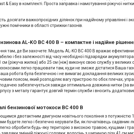
st & Easy в комплекті. Проста заправка і намотування ріжучої нитк
сть досягати важкопрохідних ділянок при надійному управлінні і эк
отужні помічники в області стрижки газонів.
нзинова AL-KO BC 400 B – компактне і надійне рішенн
ння там, де Ви захочете: Модель AL-KO BC 400 B вражає ефективни
кабелю і без залежності від часу необхідної підзарядки акумулятор
 см (ріжуча жилка) або 25 см (ніж) виконує свою службу у великих с
ензокосами легко працювати там, куди не зможе дістатися Ваша газ
Ваша робота була безпечною і не вимагає докладання великих зуси
ечовим поясом, який розподіляє вагу пристрою по обох плечах, упр
одачею забезпечується завжди оптимальна довжина нитки (за ви
орпусу з металу гарантує довгий термін служби і вносить додатков
алі бензинової мотокоси BC 400 B
ающимся двотактним двигуном новітнього покоління з потужністю 1,
ими будете легко і безпечно керувати Ви, як початківець садівник
легко обробити будь-яку територію з високою травою, кущами і тр
ь завдяки змінній ріжучої головки: волосінь з шириною різу 41 см