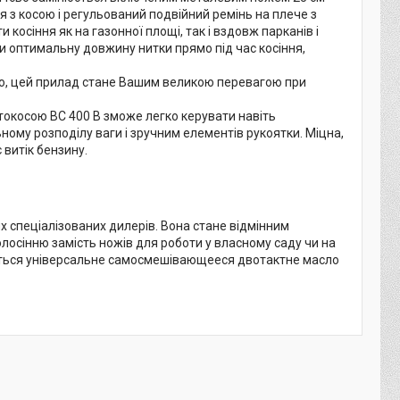
ня з косою і регульований подвійний ремінь на плече з
косіння як на газонної площі, так і вздовж парканів і
и оптимальну довжину нитки прямо під час косіння,
елю, цей прилад стане Вашим великою перевагою при
токосою BC 400 B зможе легко керувати навіть
ному розподілу ваги і зручним елементів рукоятки. Міцна,
 витік бензину.
х спеціалізованих дилерів. Вона стане відмінним
олосінню замість ножів для роботи у власному саду чи на
ується універсальне самосмешівающееся двотактне масло