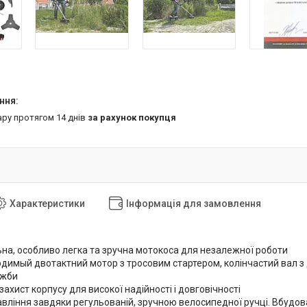
ару протягом 14 днів
за рахунок покупця
Характеристики
Інформація для замовлення
ьна, особливо легка та зручна мотокоса для незалежної роботи
одимый двотактний мотор з тросовим стартером, колінчастий вал з
ужби
ахист корпусу для високої надійності і довговічності
авління завдяки регульованій, зручною велосипедної ручці. Вбудо