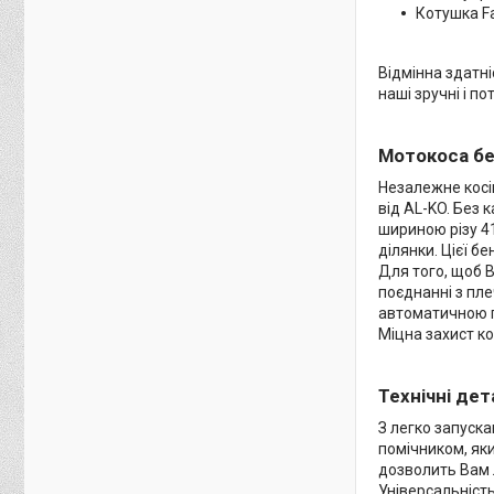
Котушка Fa
Відмінна здатні
наші зручні і п
Мотокоса бе
Незалежне косі
від AL-KO. Без 
шириною різу 41
ділянки. Цієї б
Для того, щоб 
поєднанні з пл
автоматичною п
Міцна захист к
Технічні дет
З легко запуск
помічником, як
дозволить Вам 
Універсальніст