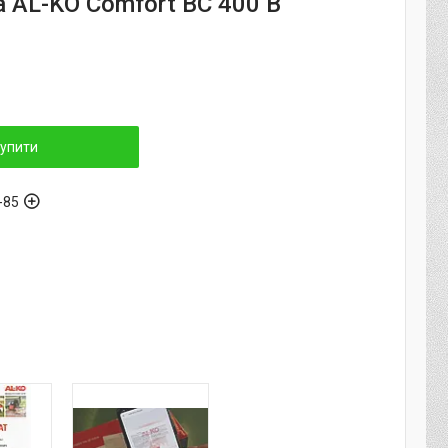
 AL-KO Comfort BC 400 B
упити
-85