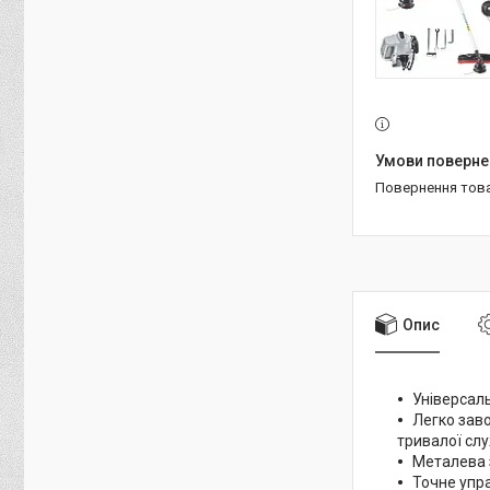
повернення тов
Опис
Універсал
Легко зав
тривалої сл
Металева з
Точне упр