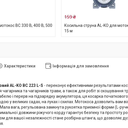
159 ₴
отокос BC 330 B, 400 B, 500
Косильна струна AL-KO для моток
15 м
Характеристики
Інформація для замовлення
овий AL-KO BC 223 L-S
- переконує ефективними результатами косо
чагарника та чагарників трави, а також для робіт зі скошування т
белю і перерв на підзарядку акумулятора, ця косарка початкового 
вдою у великих садах, на луках і схилах. Мотокоса дозволить вам 
 Мала вага, регульована замкнута рукоятка приємної форми (L-ручк
имальної довжини ріжучого корду гарантує безпеку та простоту ро
м для вашої незалежності стане розбірна штанга, що дозволяє ду
я.