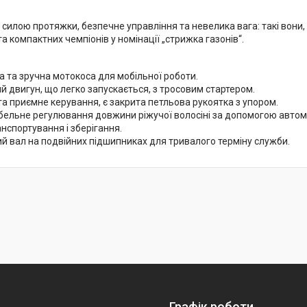
 силою протяжки, безпечне управління та невелика вага: такі вони
а компактних чемпіонів у номінації „стрижка газонів“.
 та зручна мотокоса для мобільної роботи.
 двигун, що легко запускається, з тросовим стартером.
а приємне керування, є закрита петльова рукоятка з упором.
ельне регулювання довжини ріжучої волосіні за допомогою автома
нспортування і зберігання.
й вал на подвійних підшипниках для тривалого терміну служби.
Графік роботи