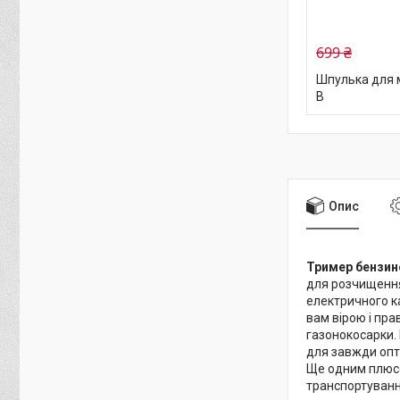
699 ₴
Шпулька для м
B
Опис
Тример бензин
для розчищення 
електричного ка
вам вірою і пра
газонокосарки.
для завжди опт
Ще одним плюсо
транспортуванн