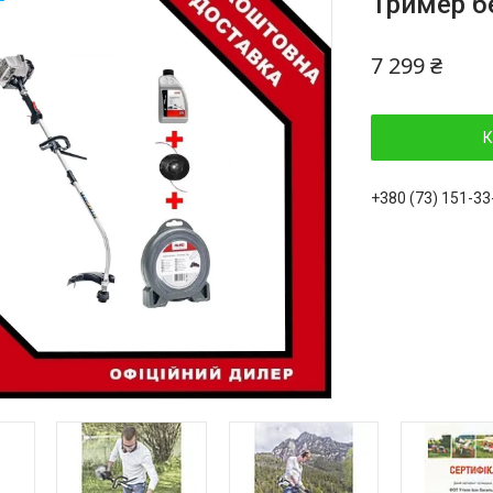
Тример б
7 299 ₴
К
+380 (73) 151-33