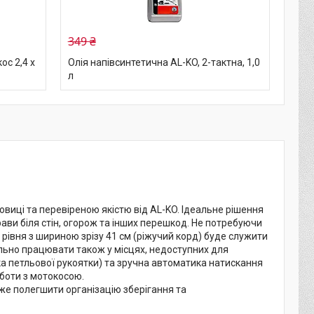
349 ₴
ос 2,4 х
Олія напівсинтетична AL-KO, 2-тактна, 1,0
л
виці та перевіреною якістю від AL-KO. Ідеальне рішення
рави біля стін, огорож та інших перешкод. Не потребуючи
рівня з шириною зрізу 41 см (ріжучий корд) буде служити
вільно працювати також у місцях, недоступних для
а петльової рукоятки) та зручна автоматика натискання
боти з мотокосою.
же полегшити організацію зберігання та