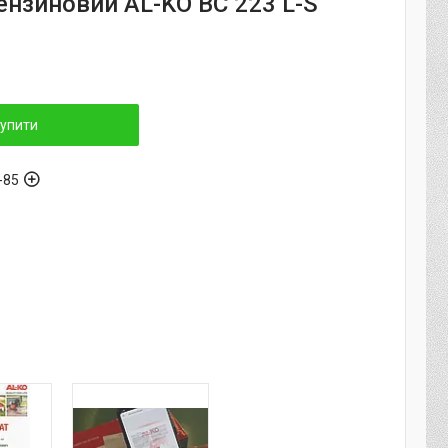
ензиновий AL-KO BC 223 L-S
упити
-85