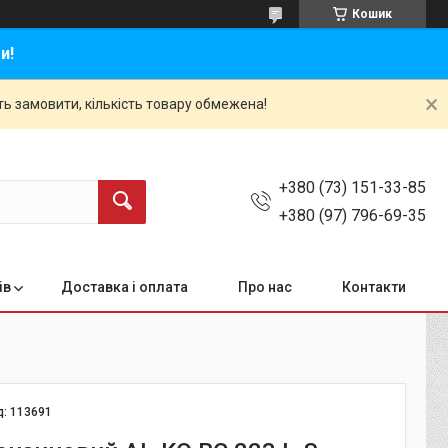
Кошик
и!
ть замовити, кількість товару обмежена!
+380 (73) 151-33-85
+380 (97) 796-69-35
ів
Доставка і оплата
Про нас
Контакти
д:
113691