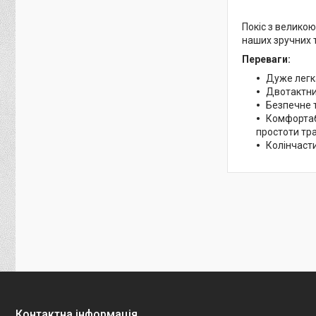
Покіс з великою
наших зручних т
Переваги:
Дуже легка
Двотактний
Безпечне т
Комфортаб
простоти тра
Колінчасти