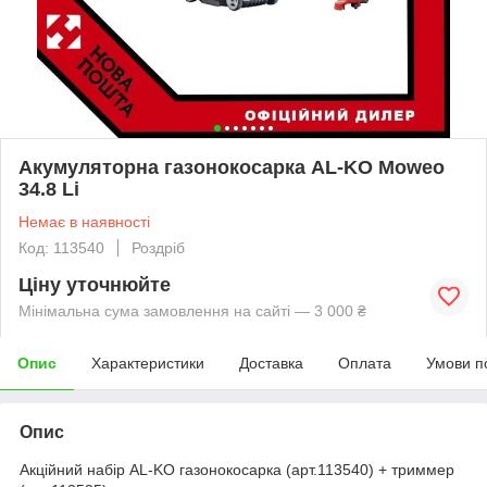
Акумуляторна газонокосарка AL-KO Moweo
34.8 Li
Немає в наявності
Код: 113540
Роздріб
Ціну уточнюйте
Мінімальна сума замовлення на сайті — 3 000 ₴
Опис
Характеристики
Доставка
Оплата
Умови п
Опис
Акційний набір AL-KO газонокосарка (арт.113540) + триммер