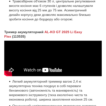
Травозбірник об'ємом 30 л, центральне регулювання
висоти косіння має 6 ступенів і дозволяє налаштувати
висоту косіння від 25 мм до 75 мм. Асиметричний
дизайн корпусу деки дозволяє максимально близько
зробити косіння до бордюру або огорожі.
Тример акумуляторний
AL-KO GT 2025 Li Easy
Flex
(113535)
Легкий акумуляторний триммер вагою 2,4 кг.
акумуляторна техніка поєднує в собі переваги
бензинового (автономність та маневреність) та
мережевого інструменту (тиха екологічно чиста та
економна робота). ширина захоплення косіння 25 см.
Оснащений напівавтоматичною тримерною головкою