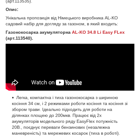
(арт.113535).
Опис:
Унікальна пропозиція від Німецького виробника AL-KO
садовий набір для догляду за газоном, в який входить:
Газонокосарка акумуляторна
AL-KO 34.8 Li Easy FLex
(арт.113540).
Легка, компактна і тиха газонокосарка з шириною
косіння 34 см, і 2 режимами роботи косіння та косіння зі
збором трави. Ідеально підходить для роботи на
ділянках площею до 200мкв. Працює від 2х
акумуляторів модельного ряду EasyFlex потужність
20В., поєднує переваги бензинових (незалежна
маневреність) та мережевих косарок (тиха в роботі).