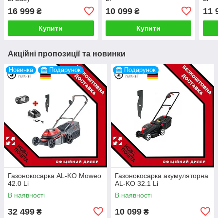
16 999
10 099
11 
₴
₴
Купити
Купити
Акційні пропозиції та новинки
Новинка
Подарунок
Подарунок
Газонокосарка AL-KO Moweo
Газонокосарка акумуляторна
42.0 Li
AL-KO 32.1 Li
В наявності
В наявності
32 499
10 099
₴
₴