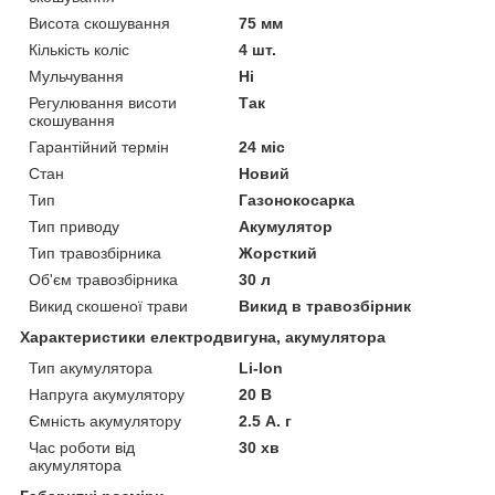
Висота скошування
75 мм
Кількість коліс
4 шт.
Мульчування
Ні
Регулювання висоти
Так
скошування
Гарантійний термін
24 міс
Стан
Новий
Тип
Газонокосарка
Тип приводу
Акумулятор
Тип травозбірника
Жорсткий
Об'єм травозбірника
30 л
Викид скошеної трави
Викид в травозбірник
Характеристики електродвигуна, акумулятора
Тип акумулятора
Li-Ion
Напруга акумулятору
20 В
Ємність акумулятору
2.5 А. г
Час роботи від
30 хв
акумулятора