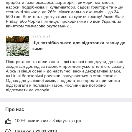
придбати газонокосарки, аератори, тримери, мотокоси,
насоси, подрібнювачі, культиватори, садові трактори та іншу
техніку зі знижкою до 26%. Максимальна економія – до 34
500 грн. Встигніть підготуватися та купити техніку! Акція Black
Friday, або Чорна п’ятниця, проходитиме по всій Україні, за
винятком тимчасово окупованих...
22.09.2021
Що потрібно знати для підготовки газону до
зими
Підстригання та поливання – дві головні процедури, до яких
зводиться догляд за газоном протягом усього теплого сезону.
А ось із кінця осені й до наступної весни декоративні злаки,
як і інші багаторічні рослини, занурюються в стан спокою.
Однак для успішної зимівлі недостатньо просто припинити
підстригати й поливати газон. Рослини ще потрібно
підготувати до холодів.
Про нас
100% позитивних з 8 відгуків за рік
Працює з 29.03.2019