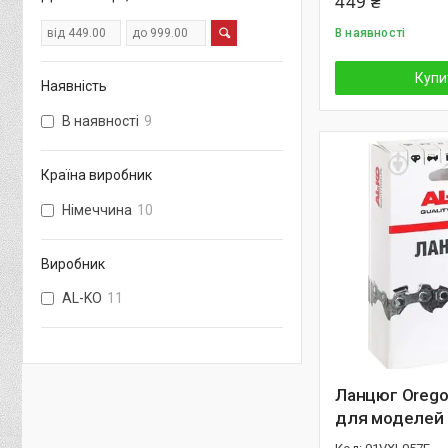
449 ₴
В наявності
Купи
Наявність
В наявності
9
Країна виробник
Німеччина
10
Виробник
AL-KO
11
Ланцюг Orego
для моделей 