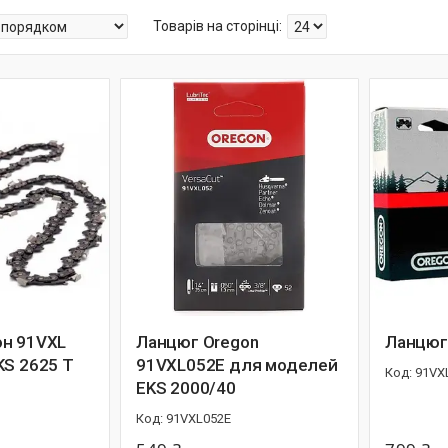
он 91VXL
Ланцюг Oregon
Ланцюг
KS 2625 Т
91VXL052E для моделей
91VX
EKS 2000/40
91VXL052E