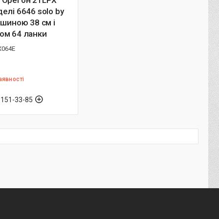
 Орегон 21LPX
елі 6646 solo by
 шиною 38 см і
ом 64 ланки
X064E
аявності
 151-33-85