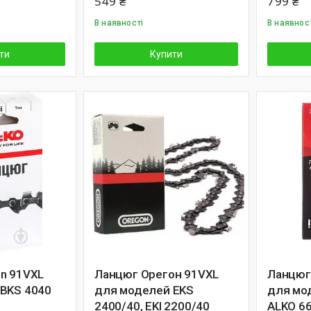
549 ₴
799 ₴
В наявності
В наявнос
ти
Купити
n 91VXL
Ланцюг Орегон 91VXL
Ланцюг
BKS 4040
для моделей EKS
для мод
2400/40, EKI 2200/40
ALKO 6