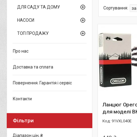
ДЛЯ САДУ ТА ДОМУ
НАСОСИ
ТОП ПРОДАЖУ
Про нас
Доставка та сплата
Повернення. Гарантія і сервіс
Контакти
Ланцюг Орег
для моделі B
Фільтри
91VXL040E
Діапазон цін, ₴