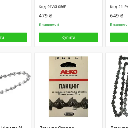
91VXL056E
21LP
479 ₴
649 ₴
В наявності
В наявнос
ти
Купити