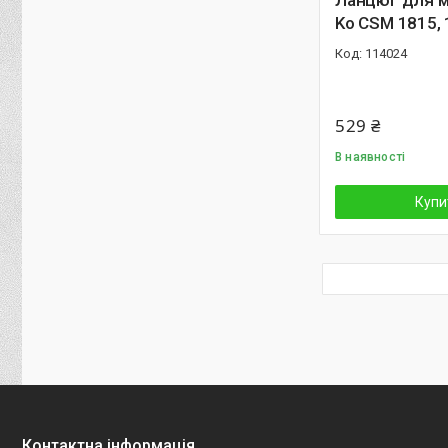
Ланцюг для мі
Ko CSM 1815, 
114024
529 ₴
В наявності
Купи