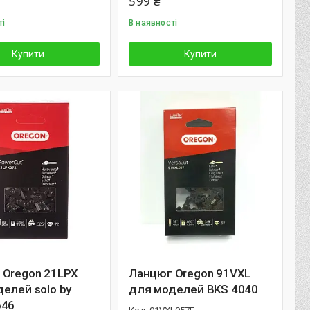
599 ₴
ті
В наявності
Купити
Купити
 Oregon 21LPX
Ланцюг Oregon 91VXL
елей solo by
для моделей BKS 4040
646