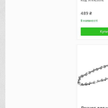
91VXL057E
489 ₴
В наявності
Купи