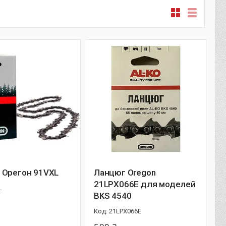
 Орегон 91VXL
Ланцюг Oregon
21LPX066E для моделей
L
BKS 4540
21LPX066E