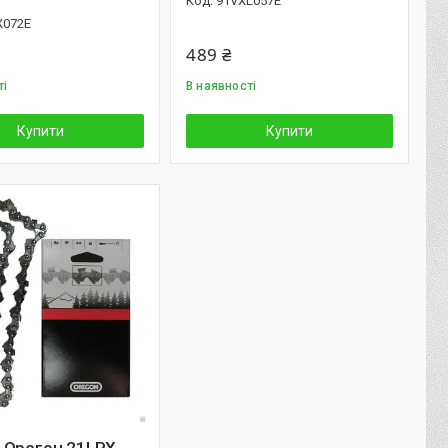
91VXL057E
X072E
489 ₴
ті
В наявності
Купити
Купити