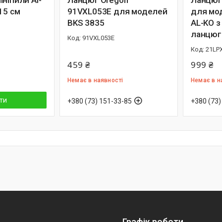
ніпили Al-
Ланцюг Oregon
Ланцюг
15 см
91VXL053E для моделей
для мод
BKS 3835
AL-KO з
ланцюг
91VXL053E
21LP
459 ₴
999 ₴
Немає в наявності
Немає в н
ти
+380 (73) 151-33-85
+380 (73)
Графік роботи