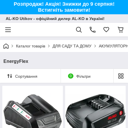
Розпродаж! Акція! Знижки до 9 серпня!
Встигніть замовити!
AL-KO Utikov - офіційний дилер AL-KO в Україні!
Каталог товарів
ДЛЯ САДУ ТА ДОМУ
АКУМУЛЯТОРН
EnergyFlex
Сортування
0
Фільтри